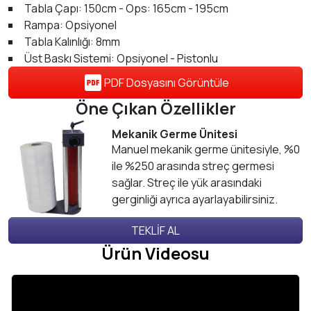
Tabla Çapı: 150cm - Ops: 165cm - 195cm
Rampa: Opsiyonel
Tabla Kalınlığı: 8mm
Üst Baskı Sistemi: Opsiyonel - Pistonlu
PDF Dosyasını Görüntüle
Öne Çıkan Özellikler
Mekanik Germe Ünitesi
Manuel mekanik germe ünitesiyle, %0
ile %250 arasında streç germesi
sağlar. Streç ile yük arasındaki
gerginliği ayrıca ayarlayabilirsiniz.
TEKLİF AL
Ürün Videosu