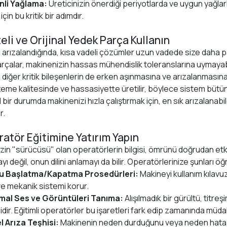
nli Yağlama:
Üreticinizin önerdiği periyotlarda ve uygun yağlarl
çin bu kritik bir adımdır.
teli ve Orijinal Yedek Parça Kullanın
 arızalandığında, kısa vadeli çözümler uzun vadede size daha pahal
rçalar, makinenizin hassas mühendislik toleranslarına uymayabil
 diğer kritik bileşenlerin de erken aşınmasına ve arızalanmasına
zeme kalitesinde ve hassasiyette üretilir, böylece sistem büt
l bir durumda makinenizi hızla çalıştırmak için, en sık arızalana
r.
ratör Eğitimine Yatırım Yapın
in "sürücüsü" olan operatörlerin bilgisi, ömrünü doğrudan etkil
ayı değil, onun dilini anlamayı da bilir. Operatörlerinize şunları öğ
u Başlatma/Kapatma Prosedürleri:
Makineyi kullanım kılavu
ve mekanik sistemi korur.
mal Ses ve Görüntüleri Tanıma:
Alışılmadık bir gürültü, titr
dir. Eğitimli operatörler bu işaretleri fark edip zamanında müda
 Arıza Teşhisi:
Makinenin neden durduğunu veya neden hata ver