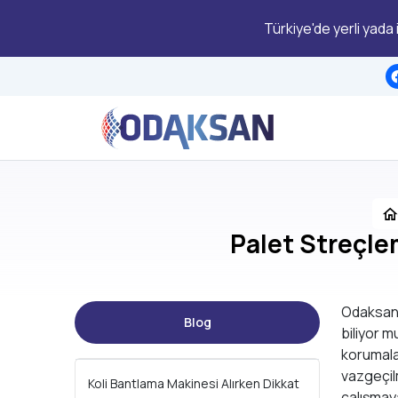
Türkiye'de yerli yada
Palet Streçle
Odaksan M
Blog
biliyor m
korumala
vazgeçilm
Koli Bantlama Makinesi Alırken Dikkat
çalışmay