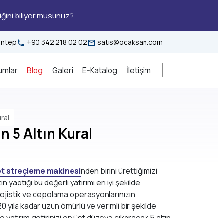
iğini biliyor musunuz?
iantep
+90 342 218 02 02
satis@odaksan.com
umlar
Blog
Galeri
E-Katalog
İletişim
ral
 5 Altın Kural
et streçleme makinesi
nden birini ürettiğimizi
 yaptığı bu değerli yatırımı en iyi şekilde
lojistik ve depolama operasyonlarınızın
 yıla kadar uzun ömürlü ve verimli bir şekilde
yatırım getirinizi en üst düzeye çıkaracak 5 altın