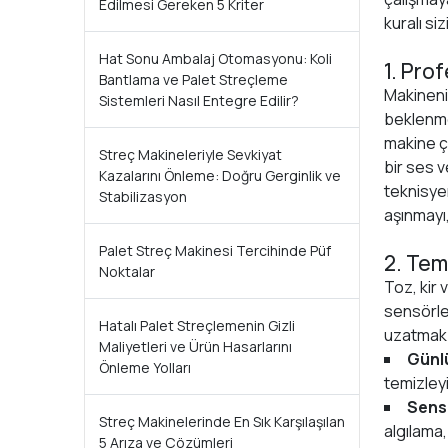
Edilmesi Gereken 5 Kriter
kuralı si
Hat Sonu Ambalaj Otomasyonu: Koli
1. Pro
Bantlama ve Palet Streçleme
Makineniz
Sistemleri Nasıl Entegre Edilir?
beklenmed
makine ç
Streç Makineleriyle Sevkiyat
bir ses v
Kazalarını Önleme: Doğru Gerginlik ve
teknisyen
Stabilizasyon
aşınmayı
Palet Streç Makinesi Tercihinde Püf
2. Tem
Noktalar
Toz, kir v
sensörle
Hatalı Palet Streçlemenin Gizli
uzatmak 
Maliyetleri ve Ürün Hasarlarını
Günlü
Önleme Yolları
temizleyi
Sens
Streç Makinelerinde En Sık Karşılaşılan
algılama,
5 Arıza ve Çözümleri