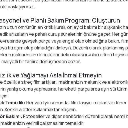
zinle paylaşıyoruz.
fesyonel ve Planlı Bakım Programı Oluşturun
in uzun ömrünün en kritik kuralı, önleyici bakımı bir alışkanlık hal
ik arızaların ve pahalı duruş sürelerinin önüne geçer. Her gün k
evresinde gevşek parça veya engel olup olmadığına bakın, film t
eya titreşim olup olmadığını dinleyin. Düzenli olarak planlanmış 
lerin makinenizin derinliklerindeki olası sorunları erken teşhis 
, maliyetli bir tamire dönüşmeden çözer.
izlik ve Yağlamayı Asla İhmal Etmeyin
e özellikle streç film artıkları, makinenizin mekanik ve elektronik si
rin yanlış okuma yapmasına, hareketli parçalarda aşırı sürtünm
için:
k Temizlik:
Her vardiya sonunda, film taşıyıcı ruloları ve döner 
n. Keskin aletler kullanmaktan kaçının.
ör Bakımı:
Fotoseller ve diğer sensörleri düzenli olarak nemli b
 makinenizin verimli çalışmasının temelidir.