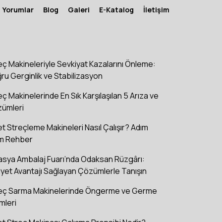
Yorumlar
Blog
Galeri
E-Katalog
İletişim
eç Makineleriyle Sevkiyat Kazalarını Önleme:
ru Gerginlik ve Stabilizasyon
eç Makinelerinde En Sık Karşılaşılan 5 Arıza ve
ümleri
et Streçleme Makineleri Nasıl Çalışır? Adım
m Rehber
asya Ambalaj Fuarı’nda Odaksan Rüzgârı:
iyet Avantajı Sağlayan Çözümlerle Tanışın
eç Sarma Makinelerinde Öngerme ve Germe
mleri