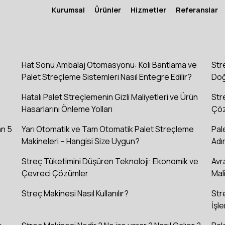
Kurumsal
Ürünler
Hizmetler
Referanslar
Hat Sonu Ambalaj Otomasyonu: Koli Bantlama ve
Str
Palet Streçleme Sistemleri Nasıl Entegre Edilir?
Doğ
Hatalı Palet Streçlemenin Gizli Maliyetleri ve Ürün
Str
Hasarlarını Önleme Yolları
Çöz
an 5
Yarı Otomatik ve Tam Otomatik Palet Streçleme
Pal
Makineleri – Hangisi Size Uygun?
Adı
Streç Tüketimini Düşüren Teknoloji: Ekonomik ve
Avr
Çevreci Çözümler
Mal
Streç Makinesi Nasıl Kullanılır?
Str
İşle