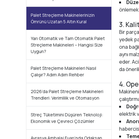
Düze
önlemek i
Palet Streçleme Makinelerinizin
Ömrünü Uzatan 5 Altın Kural
3. Kali
Bir parça
Yarı Otomatik ve Tam Otomatik Palet
yedek pa
Streçleme Makineleri – Hangisi Size
ona bağlı
Uygun?
aynı mal
eder. Aci
Palet Streçleme Makineleri Nasıl
da önerili
Çalışır? Adım Adım Rehber
4. Ope
Makineniz
2026’da Palet Streçleme Makineleri
Trendleri: Verimlilik ve Otomasyon
çalıştırm
Doğr
elektrik 
Streç Tüketimini Düşüren Teknoloji:
Anor
Ekonomik ve Çevreci Çözümler
habercisi
Temel
Avrasya Ambalaj Fuarı’nda Odaksan