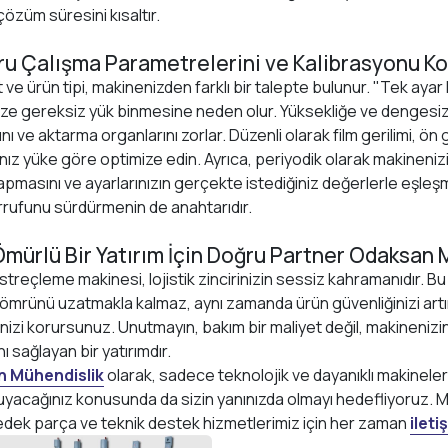
çözüm süresini kısaltır.
ru Çalışma Parametrelerini ve Kalibrasyonu K
 ve ürün tipi, makinenizden farklı bir talepte bulunur. "Tek ayar 
ze gereksiz yük binmesine neden olur. Yüksekliğe ve dengesizli
nı ve aktarma organlarını zorlar. Düzenli olarak film gerilimi, ö
nız yüke göre optimize edin. Ayrıca, periyodik olarak makineni
pmasını ve ayarlarınızın gerçekte istediğiniz değerlerle eşleşm
arrufunu sürdürmenin de anahtarıdır.
mürlü Bir Yatırım İçin Doğru Partner Odaksan 
 streçleme makinesi, lojistik zincirinizin sessiz kahramanıdır. Bu
ömrünü uzatmakla kalmaz, aynı zamanda ürün güvenliğinizi artırı
ğinizi korursunuz. Unutmayın, bakım bir maliyet değil, makineni
 sağlayan bir yatırımdır.
 Mühendislik
olarak, sadece teknolojik ve dayanıklı makineler
ruyacağınız konusunda da sizin yanınızda olmayı hedefliyoruz.
 yedek parça ve teknik destek hizmetlerimiz için her zaman
ileti