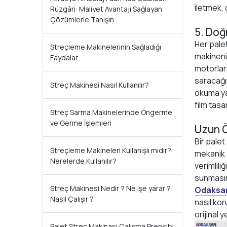
iletmek, 
Rüzgârı: Maliyet Avantajı Sağlayan
Çözümlerle Tanışın
5. Doğ
Her palet
Streçleme Makinelerinin Sağladığı
makineni
Faydalar
motorları
saracağı
Streç Makinesi Nasıl Kullanılır?
okuma ya
film tas
Streç Sarma Makinelerinde Öngerme
ve Germe İşlemleri
Uzun Ö
Bir palet
Streçleme Makineleri Kullanışlı mıdır?
mekanik 
Nerelerde Kullanılır?
verimlili
sunmasını
Streç Makinesi Nedir ? Ne işe yarar ?
Odaksan
Nasıl Çalışır ?
nasıl ko
orijinal
Palet Streç Makinası Çalışma Prensibi