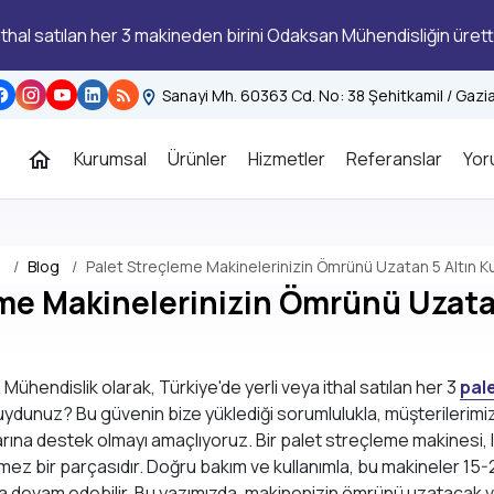
 ithal satılan her 3 makineden birini Odaksan Mühendisliğin ürett
Sanayi Mh. 60363 Cd. No: 38 Şehitkamil / Gaz
Kurumsal
Ürünler
Hizmetler
Referanslar
Yor
Blog
Palet Streçleme Makinelerinizin Ömrünü Uzatan 5 Altın Ku
me Makinelerinizin Ömrünü Uzatan
ühendislik olarak, Türkiye'de yerli veya ithal satılan her 3
pal
uydunuz? Bu güvenin bize yüklediği sorumlulukla, müşterilerimizin
rına destek olmayı amaçlıyoruz. Bir palet streçleme makinesi, 
ez bir parçasıdır. Doğru bakım ve kullanımla, bu makineler 15-20
a devam edebilir. Bu yazımızda, makinenizin ömrünü uzatacak ve 