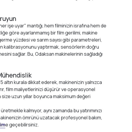
oruyun
her işe uyar" mantığı, hem filminizin israfına hem de
ğe göre ayarlanmamış bir film gerilimi, makine
n germe yüzdesi ve sarım sayısı gibi parametreleri,
zin kalibrasyonunu yaptırmak, sensörlerin doğru
esini sağlar. Bu, Odaksan makinelerinin sağladığı
Mühendislik
 5 altın kurala dikkat ederek, makinenizin yalnızca
r, film maliyetlerinizi düşürür ve operasyonel
zin size uzun yıllar boyunca maksimum değeri
 üretmekle kalmıyor, aynı zamanda bu yatırımınızı
 Makinenizin ömrünü uzatacak profesyonel bakım,
şim
e geçebilirsiniz.