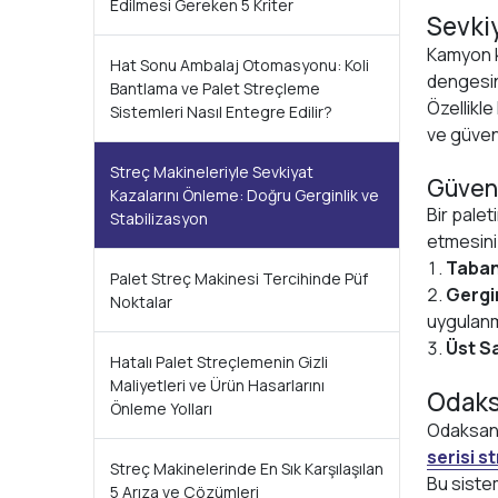
Edilmesi Gereken 5 Kriter
Sevki
Kamyon k
Hat Sonu Ambalaj Otomasyonu: Koli
dengesini
Bantlama ve Palet Streçleme
Özellikle
Sistemleri Nasıl Entegre Edilir?
ve güvenl
Streç Makineleriyle Sevkiyat
Güvenl
Kazalarını Önleme: Doğru Gerginlik ve
Bir palet
Stabilizasyon
etmesini 
Taban
Palet Streç Makinesi Tercihinde Püf
Gergi
Noktalar
uygulanm
Üst S
Hatalı Palet Streçlemenin Gizli
Maliyetleri ve Ürün Hasarlarını
Odaks
Önleme Yolları
Odaksan M
serisi s
Streç Makinelerinde En Sık Karşılaşılan
Bu siste
5 Arıza ve Çözümleri