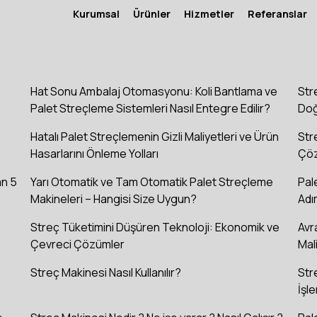
Kurumsal
Ürünler
Hizmetler
Referanslar
Hat Sonu Ambalaj Otomasyonu: Koli Bantlama ve
Str
Palet Streçleme Sistemleri Nasıl Entegre Edilir?
Doğ
Hatalı Palet Streçlemenin Gizli Maliyetleri ve Ürün
Str
Hasarlarını Önleme Yolları
Çöz
an 5
Yarı Otomatik ve Tam Otomatik Palet Streçleme
Pal
Makineleri – Hangisi Size Uygun?
Adı
Streç Tüketimini Düşüren Teknoloji: Ekonomik ve
Avr
Çevreci Çözümler
Mal
Streç Makinesi Nasıl Kullanılır?
Str
İşle