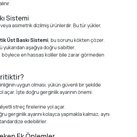
lınır.
kı Sistemi
veya asimetrik dizilmiş ürünlerdir. Bu tür yükler,
ik Üst Baskı Sistemi
, bu sorunu kökten çözer.
 yukarıdan aşağıya doğru sabitler.
ir; böylece en hassas koliler bile zarar görmeden
itiktir?
ginliğinin uygun olması, yükün güvenli bir şekilde
l açar. İşte doğru gerginlik ayarının önemi:
yetli streç firelerine yol açar.
ru gerginlik ayarını kolayca yapmakla kalmaz, aynı
tandardize edebilirler.
ereken Ek Önlemler