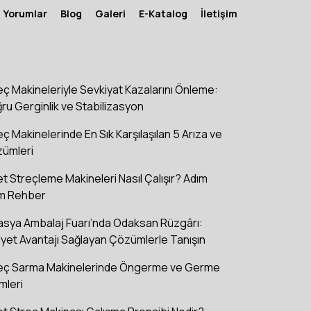
Yorumlar
Blog
Galeri
E-Katalog
İletişim
eç Makineleriyle Sevkiyat Kazalarını Önleme:
ru Gerginlik ve Stabilizasyon
eç Makinelerinde En Sık Karşılaşılan 5 Arıza ve
ümleri
et Streçleme Makineleri Nasıl Çalışır? Adım
m Rehber
asya Ambalaj Fuarı’nda Odaksan Rüzgârı:
iyet Avantajı Sağlayan Çözümlerle Tanışın
eç Sarma Makinelerinde Öngerme ve Germe
mleri