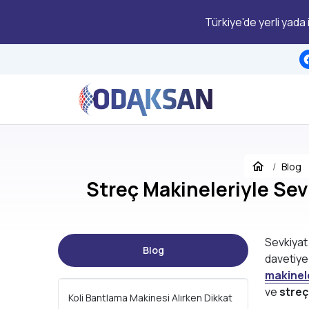
Türkiye'de yerli yada
Blog
Streç Makineleriyle Sev
Sevkiyat
Blog
davetiye 
makinel
ve
streç
Koli Bantlama Makinesi Alırken Dikkat