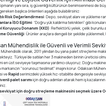
ipmanın yanı sıra, iş güvenliği kültürünün benimsenmesi de büy
gereken başlıca önlemleri aşağıda bulabilirsiniz:
tılı Risk Değerlendirmesi
: Depo, sevkiyat alanı ve yükleme rampa
anlara İSG Eğitimi
: “Doğru yük kaldırma teknikleri” gibi konulard
sel Koruyucu Donanım (KKD)
: Reflektörlü yelek, çelik burunlu 
eme Güvenliği
: Ürünler araçlara dengeli bir şekilde yüklenmeli, 
n Mühendislik ile Güvenli ve Verimli Sevki
Mühendislik olarak, 2011 yılından bu yana palet streçleme makin
ekteyiz. Türkiye’de satılan her 3 makineden birinin üreticisi olm
ini en üst seviyeye taşımasına yardımcı oluyoruz. Doğru makin
markanızın "sorunsuz teslimat" imajını korur. Odaksan Mühendi
si ve
Rapid
serimizdeki yüksek hız-stabilite dengesiyle sevkiyat
venli palet sarımı
için doğru adımları atarak hem iş kazalarını
iniz.
sevkiyat için doğru streçleme makinesini seçmek üzere Od