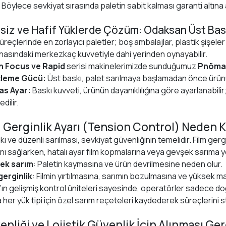
 Böylece sevkiyat sırasında paletin sabit kalması garanti altına a
iz ve Hafif Yüklerde Çözüm: Odaksan Üst Bas
süreçlerinde en zorlayıcı paletler; boş ambalajlar, plastik şişeler 
nasındaki merkezkaç kuvvetiyle dahi yerinden oynayabilir.
 Focus ve Rapid
serisi makinelerimizde sunduğumuz
Pnömat
tleme Gücü:
Üst baskı, palet sarılmaya başlamadan önce ürünü
as Ayar:
Baskı kuvveti, ürünün dayanıklılığına göre ayarlanabil
edilir.
Gerginlik Ayarı (Tension Control) Neden Kr
ıkı ve düzenli sarılması, sevkiyat güvenliğinin temelidir. Film ger
nı sağlarken, hatalı ayar film kopmalarına veya gevşek sarıma yo
ek sarım
: Paletin kaymasına ve ürün devrilmesine neden olur.
 gerginlik
: Filmin yırtılmasına, sarımın bozulmasına ve yüksek mali
ın gelişmiş kontrol üniteleri sayesinde, operatörler sadece doğ
er yük tipi için özel sarım reçeteleri kaydederek süreçlerini s
enliği ve Lojistik Güvenlik İçin Alınması G