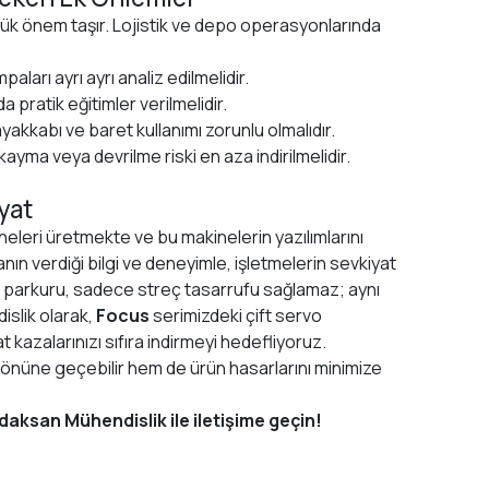
ük önem taşır. Lojistik ve depo operasyonlarında
ları ayrı ayrı analiz edilmelidir.
a pratik eğitimler verilmelidir.
ayakkabı ve baret kullanımı zorunlu olmalıdır.
kayma veya devrilme riski en aza indirilmelidir.
yat
eleri üretmekte ve bu makinelerin yazılımlarını
anın verdiği bilgi ve deneyimle, işletmelerin sevkiyat
e parkuru, sadece streç tasarrufu sağlamaz; aynı
slik olarak,
Focus
serimizdeki çift servo
 kazalarınızı sıfıra indirmeyi hedefliyoruz.
n önüne geçebilir hem de ürün hasarlarını minimize
aksan Mühendislik ile iletişime geçin!