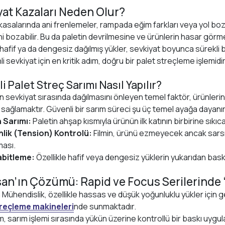
yat Kazaları Neden Olur?
asalarında ani frenlemeler, rampada eğim farkları veya yol bozu
 bozabilir. Bu da paletin devrilmesine ve ürünlerin hasar görme
 hafif ya da dengesiz dağılmış yükler, sevkiyat boyunca sürekli bi
i sevkiyat için en kritik adım, doğru bir palet streçleme işlemidir
i Palet Streç Sarımı Nasıl Yapılır?
in sevkiyat sırasında dağılmasını önleyen temel faktör, ürünleri
sağlamaktır. Güvenli bir sarım süreci şu üç temel ayağa dayanır
 Sarımı:
Paletin ahşap kısmıyla ürünün ilk katının birbirine sıkıca
nlik (Tension) Kontrolü:
Filmin, ürünü ezmeyecek ancak sars
ası.
abitleme:
Özellikle hafif veya dengesiz yüklerin yukarıdan baskı 
an’ın Çözümü: Rapid ve Focus Serilerinde “
ühendislik, özellikle hassas ve düşük yoğunluklu yükler için ge
treçleme makineleri
nde sunmaktadır.
m, sarım işlemi sırasında yükün üzerine kontrollü bir baskı uyg