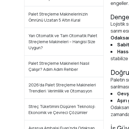
engeller.
Palet Streçleme Makinelerinizin
Denges
Ömrünü Uzatan 5 Altın Kural
Lojistik 
sarım es
Yarı Otomatik ve Tam Otomatik Palet
Odaksan
Streçleme Makineleri – Hangisi Size
Sabi
Uygun?
Hass
stabilize 
Palet Streçleme Makineleri Nasıl
Çalışır? Adım Adım Rehber
Doğru 
Paletin s
2026’da Palet Streçleme Makineleri
sarılması
Trendleri: Verimlilik ve Otomasyon
Gevş
Aşırı
Streç Tüketimini Düşüren Teknoloji:
Odaksan’
Ekonomik ve Çevreci Çözümler
zamanda h
İş Güv
Avrasya Ambalaj Fuarı’nda Odaksan