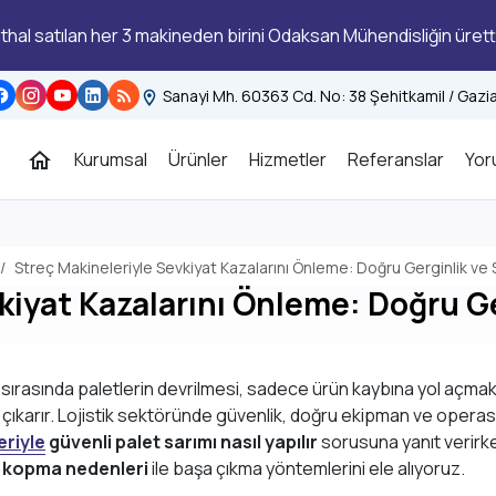
 ithal satılan her 3 makineden birini Odaksan Mühendisliğin ürett
Sanayi Mh. 60363 Cd. No: 38 Şehitkamil / Gaz
Kurumsal
Ürünler
Hizmetler
Referanslar
Yor
Streç Makineleriyle Sevkiyat Kazalarını Önleme: Doğru Gerginlik ve 
kiyat Kazalarını Önleme: Doğru Ge
 sırasında paletlerin devrilmesi, sadece ürün kaybına yol açmak
çıkarır. Lojistik sektöründe güvenlik, doğru ekipman ve operasy
eriyle
güvenli palet sarımı nasıl yapılır
sorusuna yanıt verirken
 kopma nedenleri
ile başa çıkma yöntemlerini ele alıyoruz.