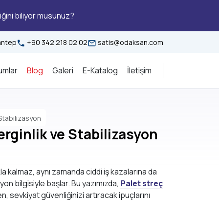
iğini biliyor musunuz?
iantep
+90 342 218 02 02
satis@odaksan.com
umlar
Blog
Galeri
E-Katalog
İletişim
Stabilizasyon
rginlik ve Stabilizasyon
la kalmaz, aynı zamanda ciddi iş kazalarına da
on bilgisiyle başlar. Bu yazımızda,
Palet streç
, sevkiyat güvenliğinizi artıracak ipuçlarını