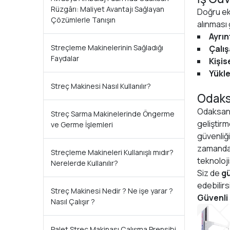
Rüzgârı: Maliyet Avantajı Sağlayan
Doğru ek
Çözümlerle Tanışın
alınması 
Ayrın
Streçleme Makinelerinin Sağladığı
Çalış
Faydalar
Kişi
Yükl
Streç Makinesi Nasıl Kullanılır?
Odaksa
Odaksan 
Streç Sarma Makinelerinde Öngerme
geliştirm
ve Germe İşlemleri
güvenliğ
zamanda 
Streçleme Makineleri Kullanışlı mıdır?
teknoloji
Nerelerde Kullanılır?
Siz de
gü
edebilirs
Streç Makinesi Nedir ? Ne işe yarar ?
Güvenli 
Nasıl Çalışır ?
Palet Streç Makinası Çalışma Prensibi