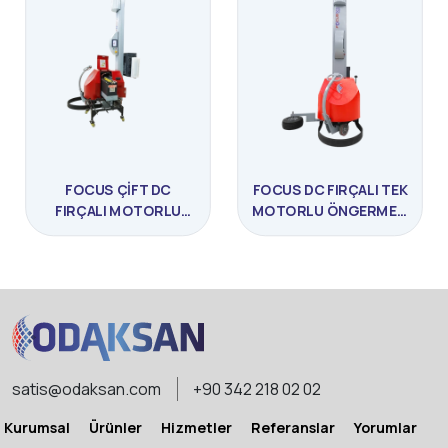
FOCUS ÇIFT DC
FOCUS DC FIRÇALI TEK
FIRÇALI MOTORLU
MOTORLU ÖNGERMELI
ÖNGERMELI PALET
STREÇ ROBOTU
STREÇ MAKINASI
satis@odaksan.com
+90 342 218 02 02
Kurumsal
Ürünler
Hizmetler
Referanslar
Yorumlar