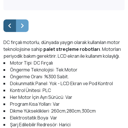
DC fırçalı motorlu, dünyada yaygın olarak kullanılan motor
teknolojisine sahip
palet streçleme robotları
. Motorları
periyodik bakım gerektirir. LCD ekran ile kullanım kolaylığı.
Motor Tipi: DC Fırçalı
Öngerme Teknolojisi: Tek Motor
Öngerme Oranı: %300 Sabit.
Dokunmatik Panel: Yok - LCD Ekran ve Pod Kontrol
Kontrol Ünitesi: PLC
Her Motor İçin Ayrı Sürücü: Var
Program Kısa Yolları: Var
Dikme Yükseklikleri: 260cm,280cm,300cm
Elektrostatik Boya: Var
Şarj Edilebilir Redresör: Harici