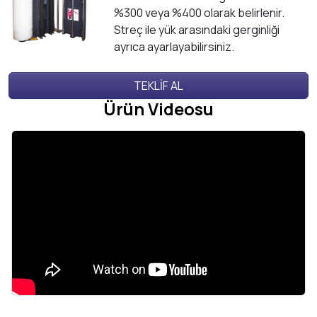
%300 veya %400 olarak belirlenir.
Streç ile yük arasındaki gerginliği
ayrıca ayarlayabilirsiniz.
TEKLİF AL
Ürün Videosu