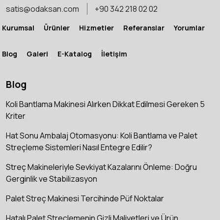
satis@odaksan.com
+90 342 218 02 02
Kurumsal
Ürünler
Hizmetler
Referanslar
Yorumlar
Blog
Galeri
E-Katalog
İletişim
Blog
Koli Bantlama Makinesi Alırken Dikkat Edilmesi Gereken 5
Kriter
Hat Sonu Ambalaj Otomasyonu: Koli Bantlama ve Palet
Streçleme Sistemleri Nasıl Entegre Edilir?
Streç Makineleriyle Sevkiyat Kazalarını Önleme: Doğru
Gerginlik ve Stabilizasyon
Palet Streç Makinesi Tercihinde Püf Noktalar
Hatalı Palet Streçlemenin Gizli Maliyetleri ve Ürün