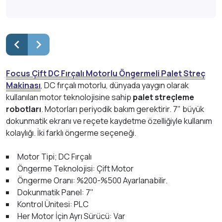
Focus Çift DC Fırçalı Motorlu Öngermeli Palet Streç
Makinası
, DC fırçalı motorlu, dünyada yaygın olarak
kullanılan motor teknolojisine sahip
palet streçleme
robotları
. Motorları periyodik bakım gerektirir. 7" büyük
dokunmatik ekranı ve reçete kaydetme özelliğiyle kullanım
kolaylığı. İki farklı öngerme seçeneği.
Motor Tipi; DC Fırçalı
Öngerme Teknolojisi: Çift Motor
Öngerme Oranı: %200-%500 Ayarlanabilir.
Dokunmatik Panel: 7"
Kontrol Ünitesi: PLC
Her Motor İçin Ayrı Sürücü: Var