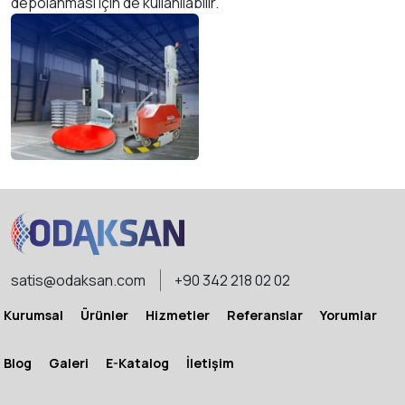
depolanması için de kullanılabilir.
satis@odaksan.com
+90 342 218 02 02
Kurumsal
Ürünler
Hizmetler
Referanslar
Yorumlar
Blog
Galeri
E-Katalog
İletişim